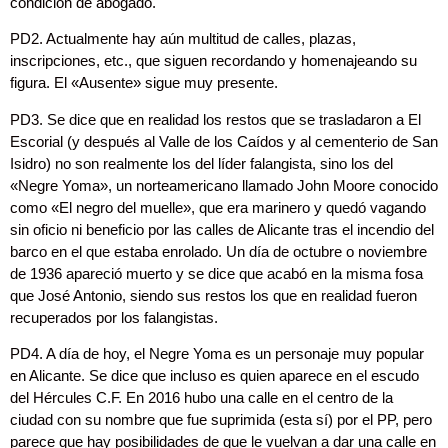
condición de abogado.
PD2. Actualmente hay aún multitud de calles, plazas,
inscripciones, etc., que siguen recordando y homenajeando su
figura. El «Ausente» sigue muy presente.
PD3. Se dice que en realidad los restos que se trasladaron a El
Escorial (y después al Valle de los Caídos y al cementerio de San
Isidro) no son realmente los del líder falangista, sino los del
«Negre Yoma», un norteamericano llamado John Moore conocido
como «El negro del muelle», que era marinero y quedó vagando
sin oficio ni beneficio por las calles de Alicante tras el incendio del
barco en el que estaba enrolado. Un día de octubre o noviembre
de 1936 apareció muerto y se dice que acabó en la misma fosa
que José Antonio, siendo sus restos los que en realidad fueron
recuperados por los falangistas.
PD4. A día de hoy, el Negre Yoma es un personaje muy popular
en Alicante. Se dice que incluso es quien aparece en el escudo
del Hércules C.F. En 2016 hubo una calle en el centro de la
ciudad con su nombre que fue suprimida (esta sí) por el PP, pero
parece que hay posibilidades de que le vuelvan a dar una calle en