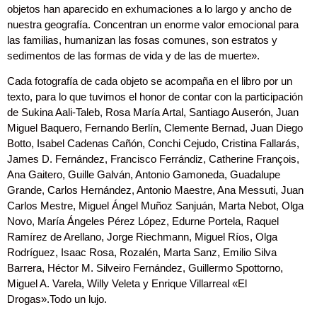
objetos han aparecido en exhumaciones a lo largo y ancho de
nuestra geografía. Concentran un enorme valor emocional para
las familias, humanizan las fosas comunes, son estratos y
sedimentos de las formas de vida y de las de muerte».
Cada fotografía de cada objeto se acompaña en el libro por un
texto, para lo que tuvimos el honor de contar con la participación
de Sukina Aali-Taleb, Rosa María Artal, Santiago Auserón, Juan
Miguel Baquero, Fernando Berlín, Clemente Bernad, Juan Diego
Botto, Isabel Cadenas Cañón, Conchi Cejudo, Cristina Fallarás,
James D. Fernández, Francisco Ferrándiz, Catherine François,
Ana Gaitero, Guille Galván, Antonio Gamoneda, Guadalupe
Grande, Carlos Hernández, Antonio Maestre, Ana Messuti, Juan
Carlos Mestre, Miguel Ángel Muñoz Sanjuán, Marta Nebot, Olga
Novo, María Ángeles Pérez López, Edurne Portela, Raquel
Ramírez de Arellano, Jorge Riechmann, Miguel Ríos, Olga
Rodríguez, Isaac Rosa, Rozalén, Marta Sanz, Emilio Silva
Barrera, Héctor M. Silveiro Fernández, Guillermo Spottorno,
Miguel A. Varela, Willy Veleta y Enrique Villarreal «El
Drogas».Todo un lujo.